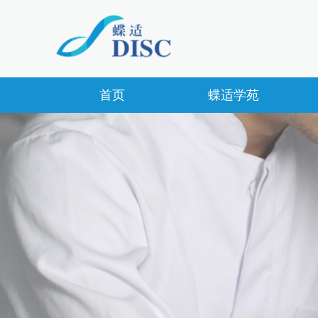
首页
蝶适学苑