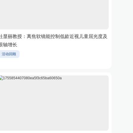
杜显丽教授：离焦软镜能控制低龄近视儿童屈光度及
眼轴增长
活动回顾