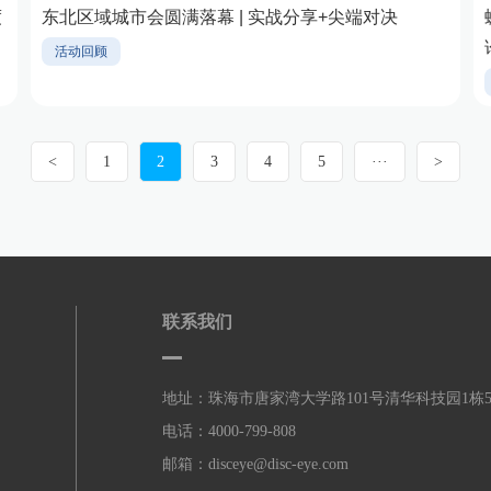
度
东北区域城市会圆满落幕 | 实战分享+尖端对决
活动回顾
<
1
2
3
4
5
···
>
联系我们
地址：珠海市唐家湾大学路101号清华科技园1栋
电话：4000-799-808
邮箱：disceye@disc-eye.com