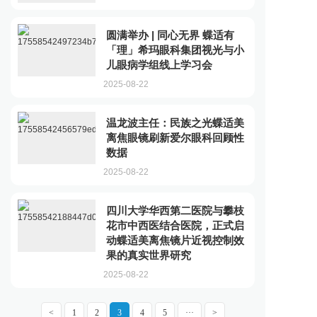
圆满举办 | 同心无界 蝶适有
「理」希玛眼科集团视光与小
儿眼病学组线上学习会
2025-08-22
温龙波主任：民族之光蝶适美
离焦眼镜刷新爱尔眼科回顾性
数据
2025-08-22
四川大学华西第二医院与攀枝
花市中西医结合医院，正式启
动蝶适美离焦镜片近视控制效
果的真实世界研究
2025-08-22
<
1
2
3
4
5
···
>