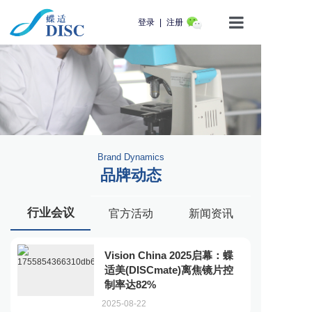
登录
|
注册
首页
产品介绍
蝶适学苑
Brand Dynamics
企业动态
品牌动态
知识科普
行业会议
官方活动
新闻资讯
用户服务
Vision China 2025启幕：蝶
联系我们
适美(DISCmate)离焦镜片控
制率达82%
2025-08-22