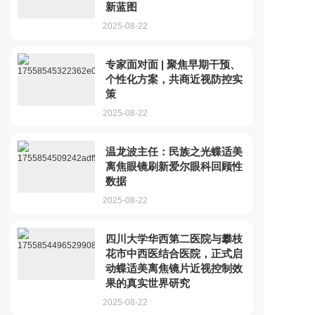
新蓝图
2025-08-22
专家面对面 | 聚焦早期干预、
个性化方案，共商近视防控实
策
2025-08-22
温龙波主任：民族之光蝶适美
离焦眼镜刷新爱尔眼科回顾性
数据
2025-08-22
四川大学华西第二医院与攀枝
花市中西医结合医院，正式启
动蝶适美离焦镜片近视控制效
果的真实世界研究
2025-08-22