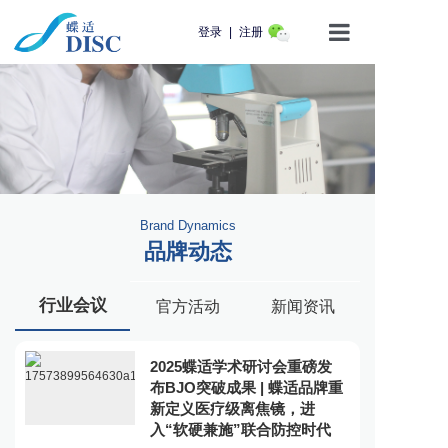
登录
|
注册
首页
产品介绍
蝶适学苑
Brand Dynamics
企业动态
品牌动态
知识科普
行业会议
官方活动
新闻资讯
用户服务
2025蝶适学术研讨会重磅发
联系我们
布BJO突破成果 | 蝶适品牌重
新定义医疗级离焦镜，进
入“软硬兼施”联合防控时代