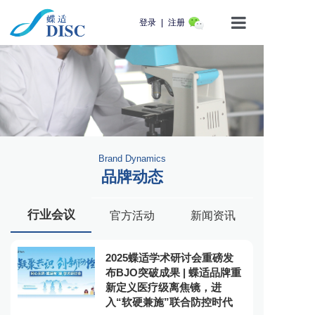
登录
|
注册
首页
产品介绍
蝶适学苑
Brand Dynamics
企业动态
品牌动态
知识科普
行业会议
官方活动
新闻资讯
用户服务
2025蝶适学术研讨会重磅发
联系我们
布BJO突破成果 | 蝶适品牌重
新定义医疗级离焦镜，进
入“软硬兼施”联合防控时代