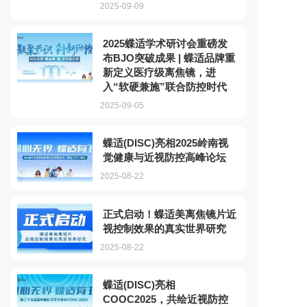
2025-09-09
2025蝶适学术研讨会重磅发
布BJO突破成果 | 蝶适品牌重
新定义医疗级离焦镜，进
入“软硬兼施”联合防控时代
2025-09-05
蝶适(DISC)亮相2025岭南视
觉健康与近视防控高峰论坛
2025-08-22
正式启动！蝶适美离焦镜片近
视控制效果的真实世界研究
2025-08-22
蝶适(DISC)亮相
COOC2025，共绘近视防控