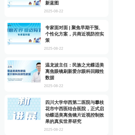
新蓝图
2025-08-22
专家面对面 | 聚焦早期干预、
个性化方案，共商近视防控实
策
2025-08-22
温龙波主任：民族之光蝶适美
离焦眼镜刷新爱尔眼科回顾性
数据
2025-08-22
四川大学华西第二医院与攀枝
花市中西医结合医院，正式启
动蝶适美离焦镜片近视控制效
果的真实世界研究
2025-08-22