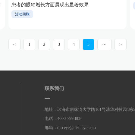
族
患者的眼轴增长方面展现出显著效果
活动回顾
<
1
2
3
4
5
···
>
联系我们
地址：珠海市唐家湾大学路101号清华科技园1栋
电话：4000-799-808
邮箱：disceye@disc-eye.com