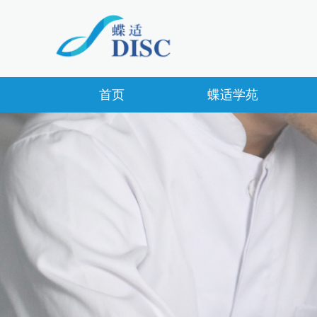
首页
蝶适学苑