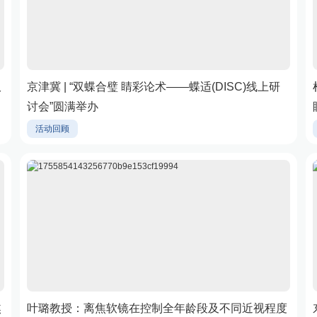
双
京津冀 | “双蝶合璧 睛彩论术——蝶适(DISC)线上研
讨会”圆满举办
活动回顾
焦
叶璐教授：离焦软镜在控制全年龄段及不同近视程度