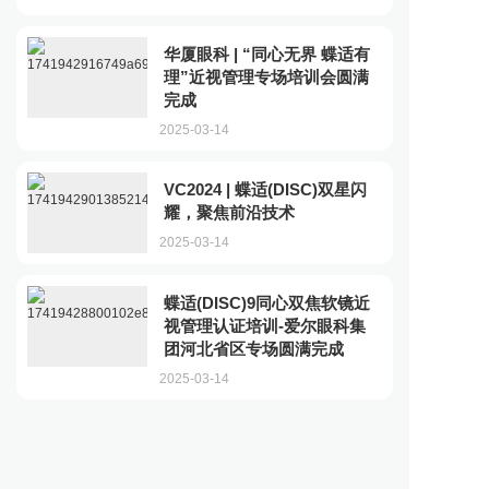
华厦眼科 | “同心无界 蝶适有
理”近视管理专场培训会圆满
完成
2025-03-14
VC2024 | 蝶适(DISC)双星闪
耀，聚焦前沿技术
2025-03-14
蝶适(DISC)9同心双焦软镜近
视管理认证培训-爱尔眼科集
团河北省区专场圆满完成
2025-03-14
<
···
6
7
8
9
10
>