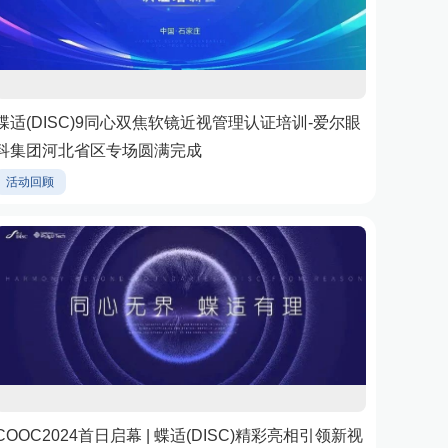
蝶适(DISC)9同心双焦软镜近视管理认证培训-爱尔眼
科集团河北省区专场圆满完成
活动回顾
COOC2024首日启幕 | 蝶适(DISC)精彩亮相引领新视