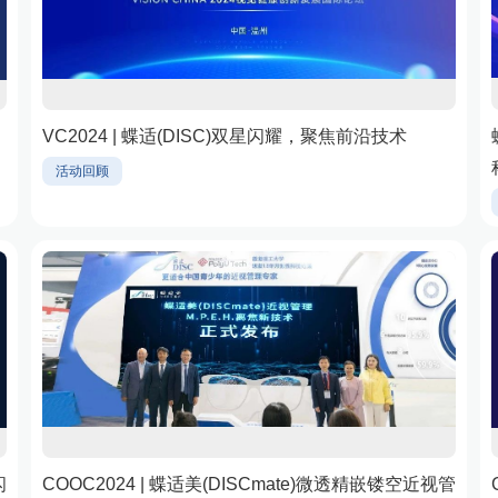
VC2024 | 蝶适(DISC)双星闪耀，聚焦前沿技术
活动回顾
闪
COOC2024 | 蝶适美(DISCmate)微透精嵌镂空近视管