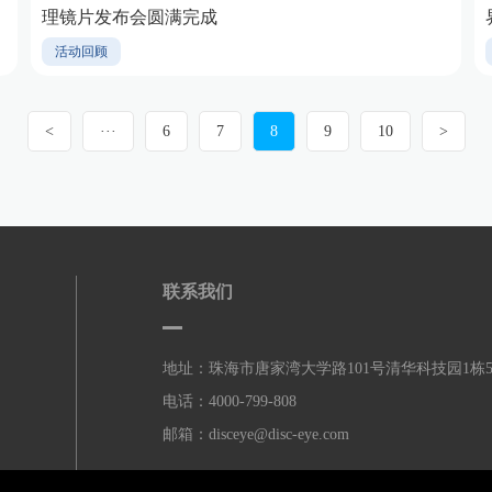
理镜片发布会圆满完成
活动回顾
<
···
6
7
8
9
10
>
联系我们
地址：珠海市唐家湾大学路101号清华科技园1栋
电话：4000-799-808
邮箱：disceye@disc-eye.com