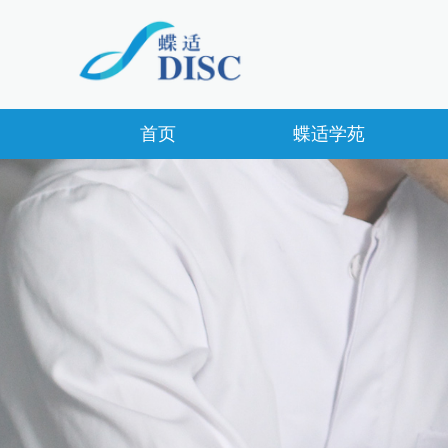
首页
蝶适学苑