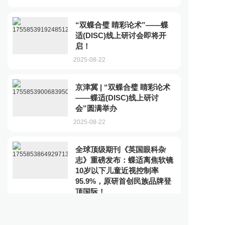
“双蝶合璧 睛彩论术”——蝶
适(DISC)线上研讨会即将开
启！
2025-08-22
京津冀 | “双蝶合璧 睛彩论术
——蝶适(DISC)线上研讨
会”圆满举办
2025-08-22
全球顶级期刊《英国眼科杂
志》重磅发布：蝶适离焦软镜
10岁以下儿童近视控制率
95.9%，原研首创民族品牌登
顶国际！
2025-08-22