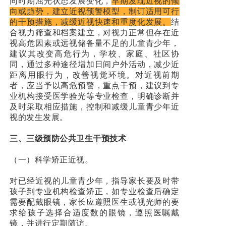
同时期屈光状态发展变化，
早期发现近视的倾
向或趋势，建立近视预警模型，制订适用可行
的干预措施，减缓近视快速和重度化发展。
结
合视力筛查和档案建立，对视力正常但存在近
视高危因素或远视储备量不足的儿童青少年，
建议其改变高危行为，学校、家庭、社区协
同，通过多种途径增加日间户外活动，减少近
距离用眼行为，改善视觉环境。对近视前期
者，应当予以高危预警，重点干预，建议到专
业机构接受医学验光等专业检查，明确诊断并
及时采取相应措施，控制和减缓儿童青少年近
视的发生发展。
三、三级预防公共卫生干预技术
（一）科学矫正近视。
对已经近视的儿童青少年，指导家长要及时带
孩子到专业机构检查矫正，如专业检查后确定
需要配戴眼镜，家长应遵照医生或视光师的要
求给孩子选择合适度数的眼镜，遵照医嘱戴
镜，并进行定期随访。