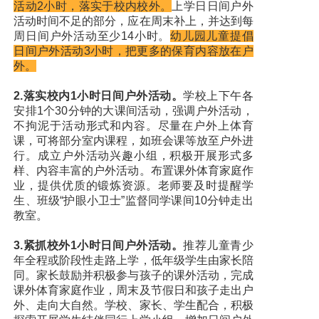
活动2小时，落实于校内校外。
上学日日间户外
活动时间不足的部分，应在周末补上，并达到每
周日间户外活动至少14小时。
幼儿园儿童提倡
日间户外活动3小时，把更多的保育内容放在户
外。
2.落实校内1小时日间户外活动。
学校上下午各
安排1个30分钟的大课间活动，强调户外活动，
不拘泥于活动形式和内容。尽量在户外上体育
课，可将部分室内课程，如班会课等放至户外进
行。成立户外活动兴趣小组，积极开展形式多
样、内容丰富的户外活动。布置课外体育家庭作
业，提供优质的锻炼资源。老师要及时提醒学
生、班级“护眼小卫士”监督同学课间10分钟走出
教室。
3.紧抓校外1小时日间户外活动。
推荐儿童青少
年全程或阶段性走路上学，低年级学生由家长陪
同。家长鼓励并积极参与孩子的课外活动，完成
课外体育家庭作业，周末及节假日和孩子走出户
外、走向大自然。学校、家长、学生配合，积极