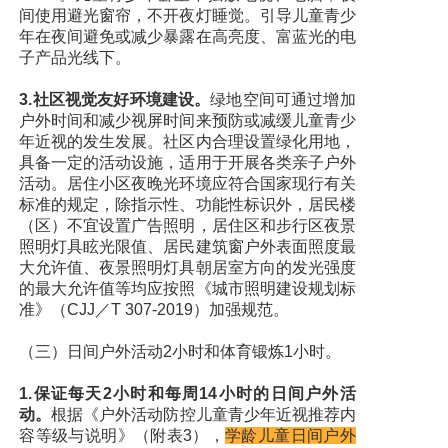
间使用避光窗帘，不开夜灯睡觉。引导儿童青少
年在夜间避免或减少暴露在高亮度、富蓝光的电
子产品光线下。
3.社区视觉友好环境建设。
绿地空间可通过增加
户外时间和减少视屏时间来预防或减缓儿童青少
年近视的发生发展。社区内合理设置绿化用地，
具备一定的活动设施，适用于开展各类亲子户外
活动。居住小区夜晚光环境应符合国家现行有关
标准的规定，除指示性、功能性标识外，居民楼
（区）不宜设置广告照明，居住区和步行区夜景
照明灯具眩光限值、居民建筑窗户外表面照度最
大允许值、夜景照明灯具朝居室方向的发光强度
的最大允许值等均应按照《城市照明建设规划标
准》（CJJ／T 307-2019）加强规范。
（三）日间户外活动2小时和体育锻炼1小时。
1.保证每天2小时和每周14小时的日间户外活
动。
根据《户外活动防控儿童青少年近视推荐内
容等级与说明》（附表3），
学龄儿童日间户外