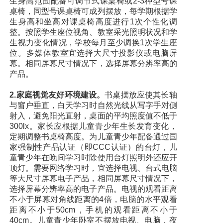
生身高范围配备可调节式课桌椅或2-3种型号课
桌椅，同型号课桌椅可成列摆放，每学期根据学
生身高和坐高对课桌椅高度进行1次个性化调
整。按照学生座位视角、教室采光照明状况和学
生视力变化情况，学校每月至少调换1次学生座
位。多媒体教室宜选择大尺寸投影仪或电脑屏
幕。相同屏幕尺寸情况下，选择屏幕分辨率高的
产品。
2.家庭视觉友好环境建设。
书桌摆放应使其长轴
与窗户垂直，白天学习时自然光线从写字手对侧
射入，避免阳光直射，桌面的平均照度值不低于
300lx。家长应根据儿童青少年生长发育变化，
定期调整书桌椅高度。为儿童青少年配备通过国
家强制性产品认证（即CCC认证）的台灯，儿
童青少年在晚间学习时除使用台灯照明外还应开
顶灯。需要网络学习时，宜选择电视、台式电脑
等大尺寸屏幕电子产品，相同屏幕尺寸情况下，
选择屏幕分辨率高的电子产品。电视的观看距离
不小于屏幕对角线距离的4倍，电脑的水平观看
距离不小于50cm，手机的观看距离不小于
40cm。儿童青少年卧室不摆放电视、电脑，夜