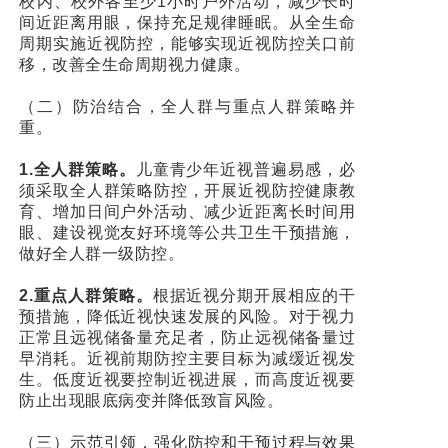
校内、校外各至少1小时户外活动，减少长时
间近距离用眼，保持充足规律睡眠。从全生命
周期实施近视防控，能够实现近视防控关口前
移，改善全生命周期视力健康。
（二）防治结合，全人群与重点人群策略并
重。
1.全人群策略。
儿童青少年近视普遍易感，必
须采取全人群策略防控，开展近视防控健康教
育、增加日间户外活动、减少近距离长时间用
眼、建设视觉友好环境等公共卫生干预措施，
做好全人群一级防控。
2.重点人群策略。
根据近视分期开展相应的干
预措施，降低近视快速发展的风险。对于视力
正常且远视储备量充足者，防止远视储备量过
早消耗。近视前期防控主要目标为减缓近视发
生。低度近视要控制近视进展，而高度近视要
防止出现眼底病变并降低致盲风险。
（三）示范引领，强化防控和干预过程与效果