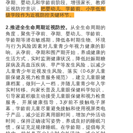
孕期、婴幼儿和学龄前阶段。增强家长、教师
近视防控意识，
把婴幼儿、学龄前、小学低年
级学段作为近视防控关键环节。
2.推进全生命周期近视防控。
从全生命周期的
角度，聚焦于孕前、孕期、婴幼儿、学龄前、
学龄期等潜在敏感期，降低各时期生物、环境
与行为风险因素对儿童青少年视力健康的影
响。从孕前、孕期和围产期开始，养成健康的
生活方式，实时监测健康状况，降低妊娠期糖
尿病及高血压疾病、早产等发生风险，以减少
儿童青少年近视发生风险。落实《0-6岁儿童
眼保健及视力检查服务规范》，建立儿童眼健
康档案，做到一人一档，并随儿童青少年入学
实时转移。向家长普及儿童眼保健科学知识，
引导家庭积极主动接受儿童眼保健和视力检查
服务。开展健康指导，3岁前不接触电子屏
幕，学龄前儿童尽量避免接触和使用视屏类电
子产品，减少近距离用眼时间，增加户外活动
时间，保持正确读写姿势，养成良好的睡眠习
惯，保证充足规律睡眠。在学龄期，提倡每天