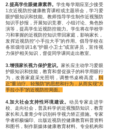
2.提高学生眼健康素养。
学生每学期应至少接受
1次近视防控健康教育课程或主题班会，学习爱
眼护眼知识和技能。教师指导学生制作近视预防
知识手抄报，开展知识竞赛、小组讨论、角色扮
演等，提高学生近视防控能力。学生将在学校学
习和掌握的近视防控知识带回家庭，影响家长，
发挥近视防控“小手拉大手”的作用。倡导学校在
各班级培训1名“护眼小卫士”或宣讲员，宣传视
力保护相关知识，督促同学课间走出教室。
3.增强家长视力保护意识。
家长应主动学习爱眼
护眼知识和技能，教育和督促孩子的科学用眼行
为，改善家庭采光照明，调整书桌椅高度，
纠
正“重治疗、轻预防”的思想和行为，从而实现“大
手拉小手”的近视防控局面。
4.加大社会支持性环境建设。
动员专家走进学
校、走向社会，普及科学的近视预防知识，教育
家长和儿童青少年识别科学视力矫正措施。专家
学者积极编印、出版近视防控健康教育科普资料
和图书，制作新媒体健康教育材料。专业机构和