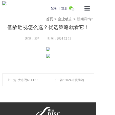
登录
|
注册
首页
>
企业动态
>
新闻详情2
首页
低龄近视怎么选？优选策略就看它！
产品介绍
浏览：
507
时间：2024-12-13
蝶适学苑
企业动态
知识科普
上一篇: 大咖说NO.12：8.1中央光学区+68%离焦面积，近视防控更高效
下一篇: 2024近视防治指南的优选推荐是ta！离焦软镜是何“神器”？
用户服务
联系我们