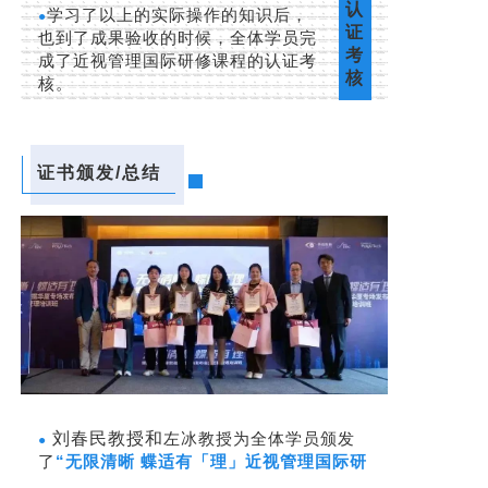
认
学习了以上的实际操作的知识后，
●
证
也到了成果验收的时候，全体学员完
考
成了近视管理国际研修课程的认证考
核
核。
证书颁发/总结
刘春民教授和
左冰教授为全体学员颁发
●
了
“无限清晰 蝶适有「理」近视管理国际研
修课程”认证证书
。