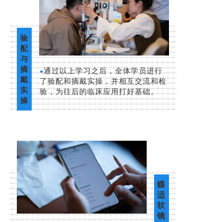
验
配
与
摘
通过以上学习之后，全体学员进行
●
戴
了验配和摘戴实操，并相互交流和检
实
验，为往后的临床应用打好基础。
操
蝶
适
软
镜