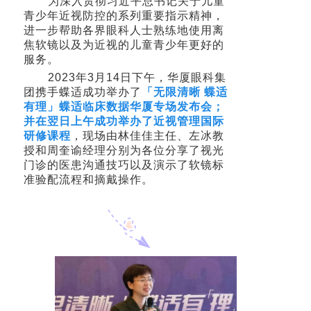
为深入贯彻习近平总书记关于儿童
青少年近视防控的系列重要指示精神，
进一步帮助各界眼科人士熟练地使用离
焦软镜以及为近视的儿童青少年更好的
服务。
2023年3月14日
下午，华厦眼科集
团携手蝶适
成功举办了
「无限清晰 蝶适
有理」蝶适临床数据华厦专场发布会；
并在翌日上午成功举办了近视管理国际
研修课程
，
现场由
林佳佳主任
、左冰教
授和周奎谕经理分别为各位分享了视光
门诊的医患沟通技巧以及演示了软镜标
准验配流程和摘戴操作。