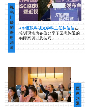
视
光
门
诊
的
●
华
厦眼科视光学科主任
林佳佳
在
医
培训现场为各位分享了医患沟通的
患
实际案例以及技巧。
沟
通
医
患
沟
通