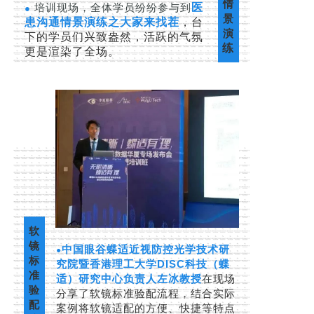
情
培训现场，
全体学员纷纷参与到
医
●
景
患沟通情景演练之大家来找茬
，台
演
下的学员们兴致盎然，活跃的气氛
练
更是渲染了全场。
软
镜
中国眼谷蝶适近视防控光学技术研
●
标
究院暨香港理工大学DISC科技（蝶
准
适）研究中心负责人左冰教授
在
现场
验
分享了软镜标准验配流程，结合实际
配
案例将软镜适配的方便、快捷等特点