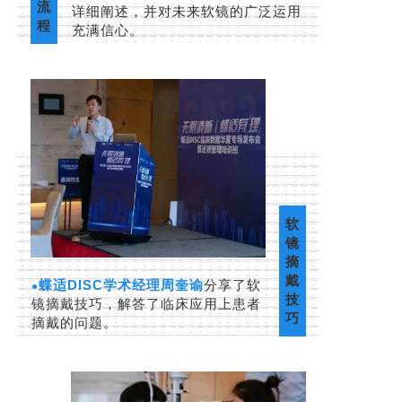
流
详细阐述，并对未来软镜的广泛运用
程
充满信心。
软
镜
摘
戴
蝶适DISC学术经理周奎谕
分享了软
●
技
镜摘戴技巧，解答了临床应用上患者
巧
摘戴的问题。