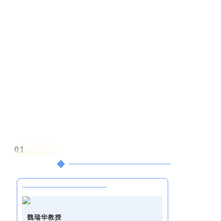
深度探究
一起来回顾精彩瞬间！
01
开幕·致辞
魏瑞华教授