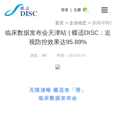
登录
|
注册
首页
>
企业动态
>
新闻详情2
首页
临床数据发布会天津站 | 蝶适DISC：近
产品介绍
视防控效果达95.89%
蝶适学苑
浏览：
386
时间：2025-03-14
企业动态
2023年4月22日
知识科普
无限清晰 蝶适有「理」
临床数据发布会
用户服务
在天津顺利召开
联系我们
专家学者同行共创
聚焦近视管理