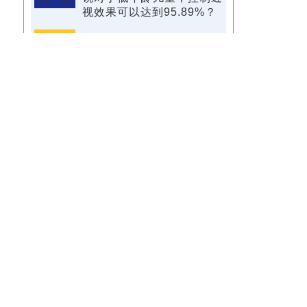
视效果可以达到95.89%？
左 冰
首先，对于孩子遵医嘱是非
常重要的，在最新的临床中
发现只要满足要求，真实的
近视防控效果确实可以达到
预期。其次，对于低年龄儿
童视网膜离焦刺激更明显，
对于脉络膜厚度的变化同样
很明显。
杜 蓓
如何测量脉络膜厚度？
左 冰
首先如果要测量脉络膜，必
须要统一时间，保证后续每
次测量都在同一时间进行，
并且测量位置必须相同，比
如测量黄斑中心凹的位置，
还需要注意使用相同配置的
OCT仪器。