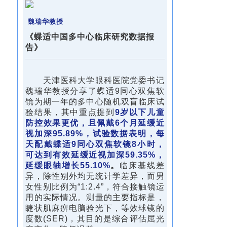
魏瑞华教授
《蝶适中国多中心临床研究数据报
告》
天津医科大学眼科医院党委书记
魏瑞华教授分享了蝶适9同心双焦软
镜为期一年的多中心随机双盲临床试
验结果，其中重点提到
9岁以下儿童
防控效果更优，且佩戴6个月延缓近
视加深95.89%
，试验数据表明，每
天配戴蝶适9同心双焦软镜8小时，
可达到有效延缓近视加深59.35%，
延缓眼轴增长55.10%
。
临床基线差
异，除性别外均无统计学差异，而男
女性别比例为“1:2.4”，符合接触镜运
用的实际情况。测量的主要指标是，
睫状肌麻痹电脑验光下，等效球镜的
度数(SER)，其目的是综合评估屈光