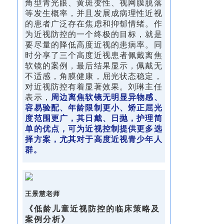
角型青光眼、黄斑变性、视网膜脱落
等发生概率，并且发展成病理性近视
的患者广泛存在焦虑和抑郁情绪。作
为近视防控的一个终极的目标，就是
要尽量的降低高度近视的患病率。同
时分享了三个高度近视患者佩戴离焦
软镜的案例，最后结果显示，佩戴无
不适感，角膜健康，屈光状态稳定，
对近视防控有着显著效果。刘琳主任
表示，
周边离焦软镜无明显异物感、
容易验配、年龄限制更小、矫正屈光
度范围更广，其日戴、日抛，护理简
单的优点，可为近视控制提供更多选
择方案，尤其对于高度近视青少年人
群。
王景慧老师
《低龄儿童近视防控的临床策略及
案例分析》